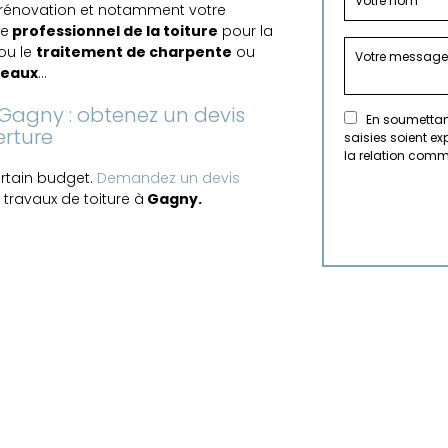
 rénovation et notamment votre
re
professionnel de la toiture
pour la
 ou le
traitement de charpente
ou
neaux
...
 Gagny : obtenez un devis
En soumettant
erture
saisies soient e
la relation comm
ertain budget.
Demandez un devis
 travaux de toiture à
Gagny.