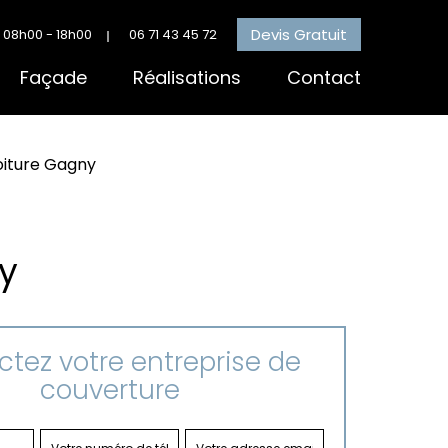
Devis Gratuit
 08h00 - 18h00
06 71 43 45 72
Façade
Réalisations
Contact
oiture Gagny
y
tez votre entreprise de
couverture