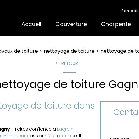
Samedi :
Accueil
Couverture
Charpente
avaux de toiture
nettoyage de toiture
nettoyage de t
RETOUR
nettoyage de toiture Gagn
ttoyage de toiture dans
Contac
agny
? Faites confiance à
Lagrain
ur-zingueur
passionné et appliqué. Il